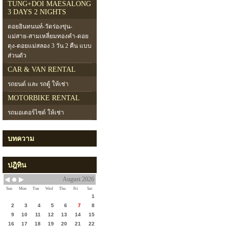
TUNG+DOI MAESALONG
3 DAYS 2 NIGHTS
ดอยอินทนนท์-วัดร่องขุ่น-
แม่สาย-สามเหลี่ยมทองคำ-ดอย
ตุง-ดอยแม่สลอง 3 วัน 2 คืน แบบ
ส่วนตัว
CAR & VAN RENTAL
รถยนต์ และ รถตู้ ให้เช่า
MOTORBIKE RENTAL
รถมอเตอร์ไซต์ ให้เช่า
บทความ
ปฎิทิน
August 2026
Sun
Mon
Tue
Wed
Thu
Fri
Sat
1
2
3
4
5
6
7
8
9
10
11
12
13
14
15
16
17
18
19
20
21
22