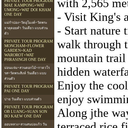
with 2,565 met
PRIVATE TOUR PROGRAM
MAE KAMPONG+WAT
UMONG+WAT DOI KHAM
- Visit King's
ONE DAY
แม่กำปอง+วัดอุโมงค์+วัดพระ
- Start nature 
ธาตุดอยคำ วันเดียว แบบส่วน
ตัว
walk through t
PRIVATE TOUR PROGRAM
MONCHAM+FLOWER
GARDEN+KAD
mountain trail
WAROROT+WAT
PHRASINGH ONE DAY
hidden waterfa
ม่อนแจ่ม+สวนดอกไม้+กาดวโร
รส+วัดพระสิงห์ วันเดียว แบบ
ส่วนตัว
Enjoy the cool 
PRIVATE TOUR PROGRAM
PAI ONE DAY
enjoy swimmin
ปาย วันเดียว แบบส่วนตัว
PRIVATE TOUR PROGRAM
Along jthe way
OB LUANG+SUAN SON
BO KAEW ONE DAY
terraced rice 
ออบหลวง+สวนสนบ่อแก้ว วัน