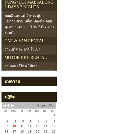
TUNG+DOI MAESALONG
3 DAYS 2 NIGHTS
ดอยอินทนนท์-วัดร่องขุ่น-
แม่สาย-สามเหลี่ยมทองคำ-ดอย
ตุง-ดอยแม่สลอง 3 วัน 2 คืน แบบ
ส่วนตัว
CAR & VAN RENTAL
รถยนต์ และ รถตู้ ให้เช่า
MOTORBIKE RENTAL
รถมอเตอร์ไซต์ ให้เช่า
บทความ
ปฎิทิน
August 2026
Sun
Mon
Tue
Wed
Thu
Fri
Sat
1
2
3
4
5
6
7
8
9
10
11
12
13
14
15
16
17
18
19
20
21
22