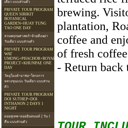
เดียว แบบส่่วนตัว
brewing. Visito
PRIVATE TOUR PROGRAM
QUEEN SIRIKIT
BOTANICAL
plantation, Ro
GARDEN+HUAY TUNG
TAO ONE DAY
coffee and enj
สวนพฤกษศาสตร์+ห้วยตึงเฒ่า
วันเดียว แบบส่วนตัว
of fresh coffe
PRIVATE TOUR PROGRAM
WAT
UMONG+PHACHOR+ROYAL
- Return back 
PROJECT+KHUNPAE ONE
DAY
วัดอุโมงค์+ผาช่อ+โครงการ
หลวงขุนแปะ วันเดียว แบบส่วน
ตัว
PRIVATE TOUR PROGRAM
DOI SUTHEP+DOI
INTHANON 2 DAYS 1
NIGHT
ดอยสุเทพ+ดอยอินทนนท์ 2 วัน 1
คืน แบบส่วนตัว
TOUR INCL