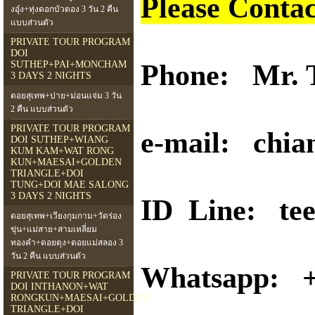
Please Contac
งอุ๋ง+ทุ่งดอกบัวตอง 3 วัน 2 คืน
แบบส่วนตัว
PRIVATE TOUR PROGRAM
DOI
SUTHEP+PAI+MONCHAM
Phone: Mr. 
3 DAYS 2 NIGHTS
ดอยสุเทพ+ปาย+ม่อนแจ่ม 3 วัน
2 คืน แบบส่วนตัว
PRIVATE TOUR PROGRAM
e-mail: chia
DOI SUTHEP+WIANG
KUM KAM+WAT RONG
KUN+MAESAI+GOLDEN
TRIANGLE+DOI
TUNG+DOI MAE SALONG
3 DAYS 2 NIGHTS
ID Line: tee
ดอยสุเทพ+เวียงกุมกาม+วัดร่อง
ขุ่น+แม่สาย+สามเหลี่ยม
ทองคำ+ดอยตุง+ดอยแม่สลอง 3
วัน 2 คืน แบบส่วนตัว
Whatsapp: +
PRIVATE TOUR PROGRAM
DOI INTHANON+WAT
RONGKUN+MAESAI+GOLDEN
TRIANGLE+DOI